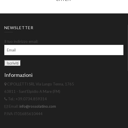
NEWSLETTER
Il tuo indirizzo email:
Informazioni
CIPOLLETTI SRL Via Lungo Tenna, 1765
63811 - Sant'Elpidio A Mare (FM)
Tel.: +39.0734.859314
Email:
info@rossolatino.com
P.IVA IT01685610444