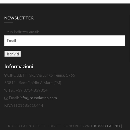
NEWSLETTER
Il tuo indirizzo email:
Informazioni
CIPOLLETTI SRL Via Lungo Tenna, 1765
63811 - Sant'Elpidio A Mare (FM)
Tel.: +39.0734.859314
Email:
info@rossolatino.com
P.IVA IT01685610444
ROSSO LATINO. TUTTI I DIRITTI SONO RISERVATI.
ROSSO LATINO
|