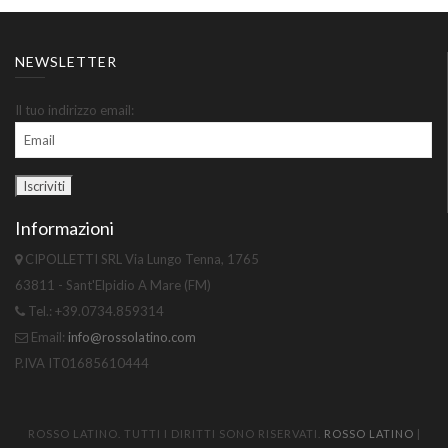
NEWSLETTER
Il tuo indirizzo email:
Informazioni
CIPOLLETTI SRL Via Lungo Tenna, 1765
63811 - Sant'Elpidio A Mare (FM)
Tel.: +39.0734.859314
Email:
info@rossolatino.com
P.IVA IT01685610444
ROSSO LATINO. TUTTI I DIRITTI SONO RISERVATI.
ROSSO LATINO
|