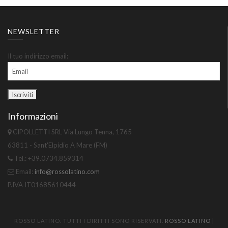
NEWSLETTER
Il tuo indirizzo email:
Informazioni
CIPOLLETTI SRL Via Lungo Tenna, 1765
63811 - Sant'Elpidio A Mare (FM)
Tel.: +39.0734.859314
Email:
info@rossolatino.com
P.IVA IT01685610444
ROSSO LATINO. TUTTI I DIRITTI SONO RISERVATI.
ROSSO LATINO
|