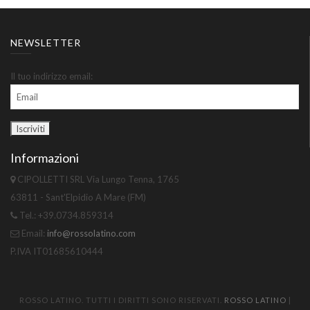
NEWSLETTER
Il tuo indirizzo email:
Informazioni
CIPOLLETTI SRL Via Lungo Tenna, 1765
63811 - Sant'Elpidio A Mare (FM)
Tel.: +39.0734.859314
Email:
info@rossolatino.com
P.IVA IT01685610444
ROSSO LATINO. TUTTI I DIRITTI SONO RISERVATI.
ROSSO LATINO
|