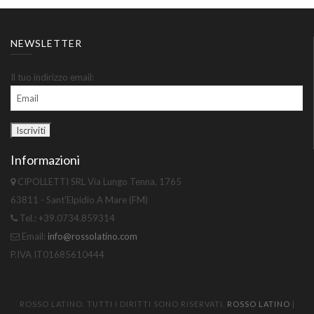
NEWSLETTER
Il tuo indirizzo email:
Informazioni
CIPOLLETTI SRL Via Lungo Tenna, 1765
63811 - Sant'Elpidio A Mare (FM)
Tel.: +39.0734.859314
Email:
info@rossolatino.com
P.IVA IT01685610444
ROSSO LATINO. TUTTI I DIRITTI SONO RISERVATI.
ROSSO LATINO
|